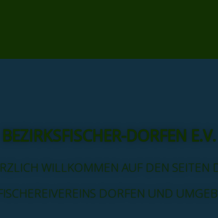
BEZIRKSFISCHER-DORFEN E.V.
RZLICH WILLKOMMEN AUF DEN SEITEN 
FISCHEREIVEREINS DORFEN UND UMGEB