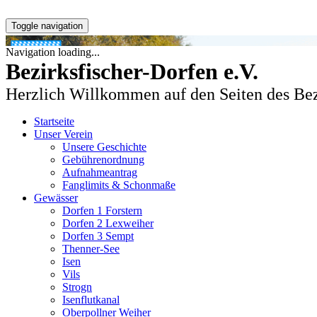
Toggle navigation
Navigation loading...
Bezirksfischer-Dorfen e.V.
Herzlich Willkommen auf den Seiten des Bez
Startseite
Unser Verein
Unsere Geschichte
Gebührenordnung
Aufnahmeantrag
Fanglimits & Schonmaße
Gewässer
Dorfen 1 Forstern
Dorfen 2 Lexweiher
Dorfen 3 Sempt
Thenner-See
Isen
Vils
Strogn
Isenflutkanal
Oberpollner Weiher